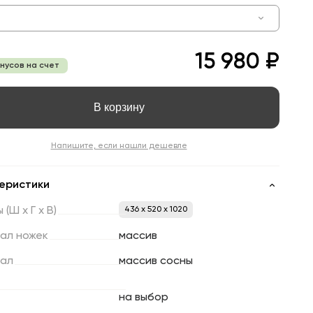
15 980 ₽
онусов на счет
В корзину
Напишите, если нашли дешевле
еристики
ы
(Ш
х
Г
х
В)
436 x 520 x 1020
ал
ножек
массив
ал
массив сосны
на выбор