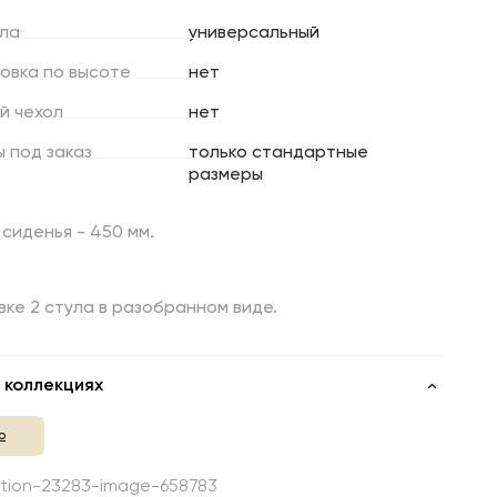
ла
универсальный
ровка
по
высоте
нет
й
чехол
нет
ы
под
заказ
только стандартные
размеры
сиденья - 450 мм.
вке 2 стула в разобранном виде.
 коллекциях
о