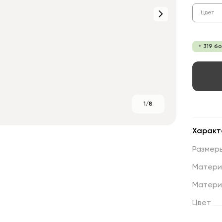
Цвет
+ 319 б
1/8
Характ
Размер
Матери
Матери
Цвет