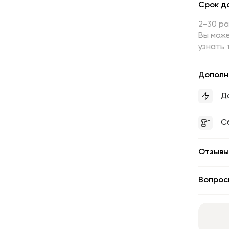
Срок д
2-30 р
Вы може
узнать 
Дополн
Д
С
Отзывы
Вопрос