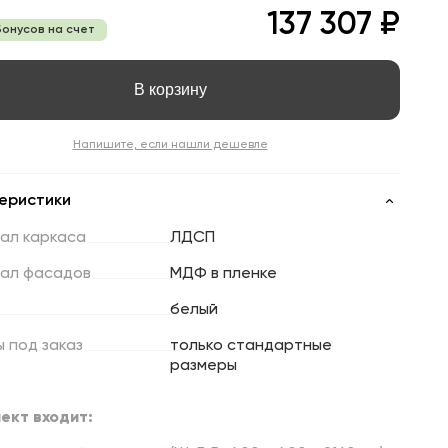
137 307 ₽
бонусов на счет
В корзину
Напишите, если нашли дешевле
еристики
ал
каркаса
ЛДСП
ал
фасадов
МДФ в пленке
белый
ы
под
заказ
только стандартные
размеры
ект входит: