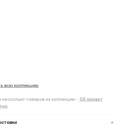
ть всю коллекцию
 несколько товаров из коллекции -
3Д проект
тно
оставки