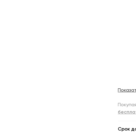
Показа
Покупая
беспла
Срок д