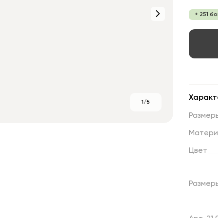
+ 251 б
Характ
1/5
Размер
Матери
Цвет
Размер