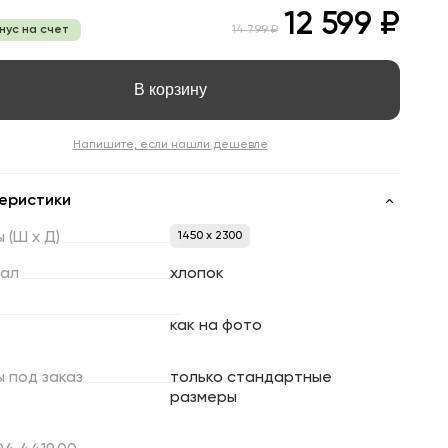
12 599 ₽
онус на счет
14 799 ₽
В корзину
Напишите, если нашли дешевле
еристики
ы
(Ш
х
Д)
1450 x 2300
ал
хлопок
как на фото
ы
под
заказ
только стандартные
размеры