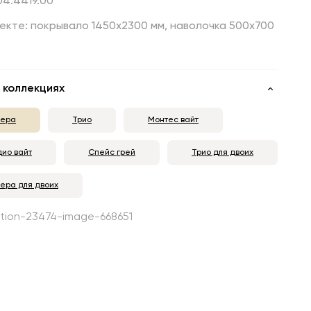
.04.4419.00
екте: покрывало 1450х2300 мм, наволочка 500х700
 коллекциях
ера
Трио
Монтес вайт
дио вайт
Спейс грей
Трио для двоих
ера для двоих