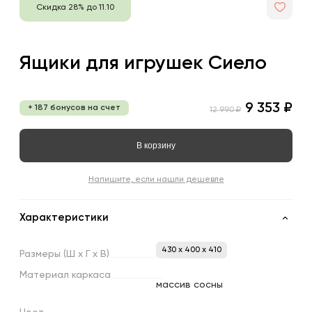
Скидка 28% до 11.10
Ящики для игрушек Сиело
9 353 ₽
+ 187 бонусов на счет
12 990 ₽
В корзину
Напишите, если нашли дешевле
Характеристики
430 x 400 x 410
Размеры
(Ш
х
Г
х
В)
Материал
каркаса
массив сосны