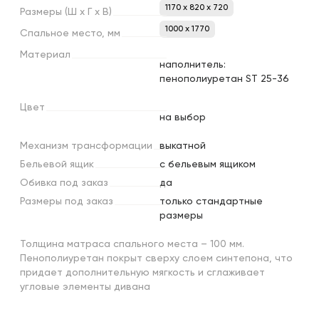
1170 x 820 x 720
Размеры
(Ш
х
Г
х
В)
1000 х 1770
Спальное
место,
мм
Материал
наполнитель:
пенополиуретан ST 25-36
Цвет
на выбор
Механизм
трансформации
выкатной
Бельевой
ящик
с бельевым ящиком
Обивка
под
заказ
да
Размеры
под
заказ
только стандартные
размеры
Толщина матраса спального места – 100 мм.
Пенополиуретан покрыт сверху слоем синтепона, что
придает дополнительную мягкость и сглаживает
угловые элементы дивана