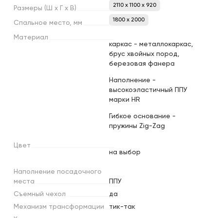
2110 x 1100 x 920
Размеры
(Ш
х
Г
х
В)
1800 х 2000
Спальное
место,
мм
Материал
каркас - металлокаркас,
брус хвойных пород,
березовая фанера
Наполнение -
высокоэластичный ППУ
марки HR
Гибкое основание -
пружины Zig-Zag
Цвет
на выбор
Наполнение
посадочного
места
ППУ
Съемный
чехол
да
Механизм
трансформации
тик-так