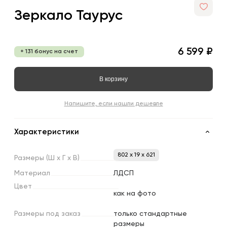
Зеркало Таурус
6 599 ₽
+ 131 бонус на счет
В корзину
Напишите, если нашли дешевле
Характеристики
802 x 19 x 621
Размеры
(Ш
х
Г
х
В)
Материал
ЛДСП
Цвет
как на фото
Размеры
под
заказ
только стандартные
размеры