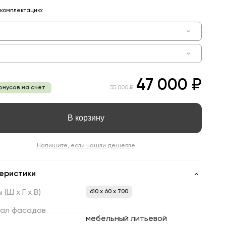
комплектацию:
47 000 ₽
онусов на счет
55 000 ₽
В корзину
Напишите, если нашли дешевле
еристики
ы
(Ш
х
Г
х
В)
610 x 60 x 700
ал
фасадов
мебельный литьевой