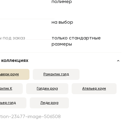
полимер
на выбор
ы
под
заказ
только стандартные
размеры
 коллекциях
ьвери роум
Романтик голд
антик К
Голден роуз
Ательер хоум
льер голд
Леди роуз