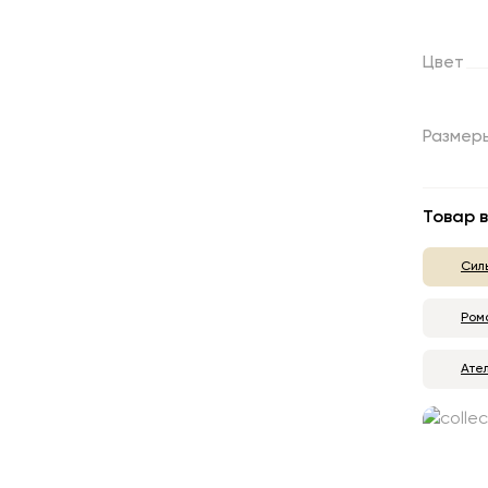
Цвет
Размер
Товар в
Сил
Ром
Ате