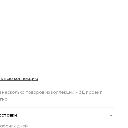
ть всю коллекцию
 несколько товаров из коллекции -
3Д проект
тно
оставки
рабочих дней