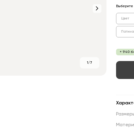
Выберите 
Цвет
Патина
+ 940 б
1/7
Характ
Размер
Матери