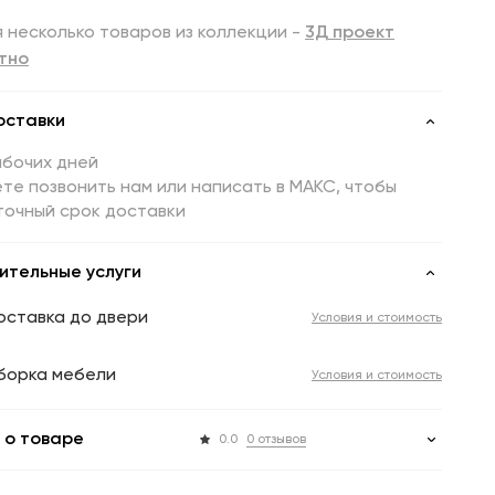
 несколько товаров из коллекции -
3Д проект
тно
оставки
абочих дней
те позвонить нам или написать в МАКС, чтобы
точный срок доставки
ительные услуги
оставка до двери
Условия и стоимость
борка мебели
Условия и стоимость
 о товаре
0.0
0 отзывов