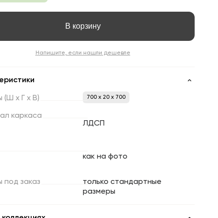
В корзину
Напишите, если нашли дешевле
еристики
ы
(Ш
х
Г
х
В)
700 x 20 x 700
ал
каркаса
ЛДСП
как на фото
ы
под
заказ
только стандартные
размеры
 коллекциях