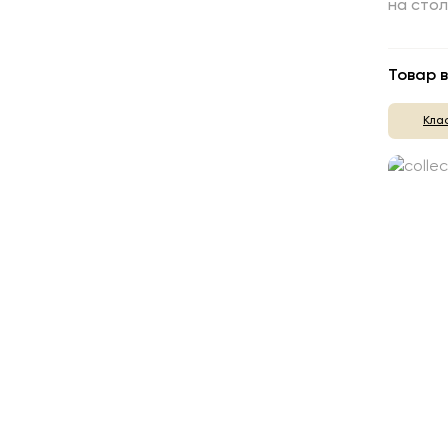
на сто
Товар в
Кла