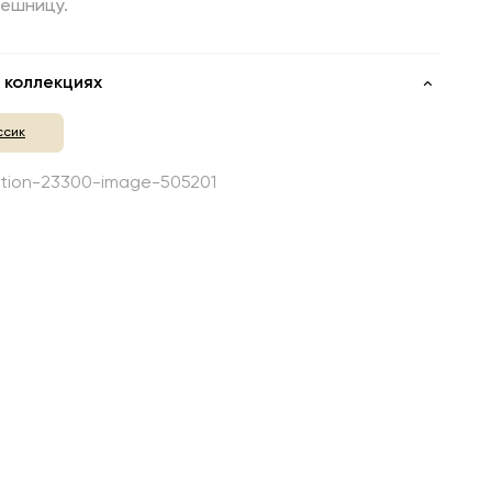
лешницу.
 коллекциях
ссик