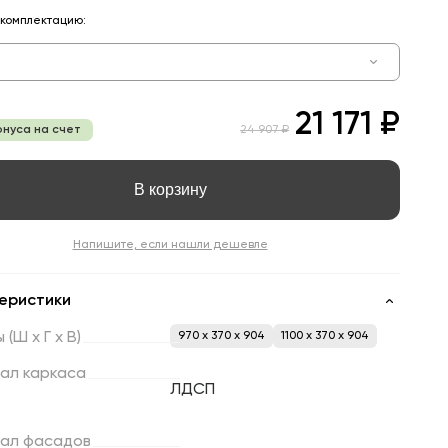
комплектацию:
21 171 ₽
онуса на счет
24 907 ₽
В корзину
Напишите, если нашли дешевле
еристики
ы
(Ш
х
Г
х
В)
970 x 370 x 904
1100 x 370 x 904
ал
каркаса
ЛДСП
ал
фасадов