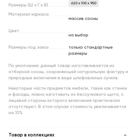
620 x 100 x 950
Размеры
(Ш
х
Г
х
В)
Материал
каркаса
массив сосны
Цвет
на выбор
Размеры
под
заказ
только стандартные
размеры
По умолчанию данный товар изготавливается из
отборной сосны, сохраняющей натуральную фактуру и
природные включения в виде шлифованных сучков.
Некоторые части предметов мебели, такие как стенки
и фасады, можно изготовить из бессучкового щита, с
лицевой стороны которого включения практически
отсутствуют. В этом случае стоимость увеличивается
на 10%
Товар в коллекциях