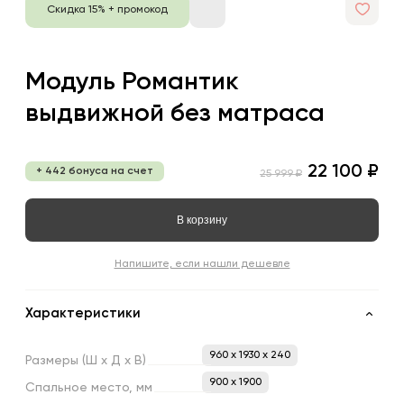
Скидка 15% + промокод
Модуль Романтик
выдвижной без матраса
22 100 ₽
+ 442 бонуса на счет
25 999 ₽
В корзину
Напишите, если нашли дешевле
Характеристики
960 x 1930 x 240
Размеры
(Ш
х
Д
х
В)
900 х 1900
Спальное
место,
мм