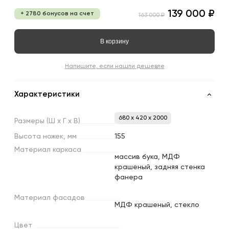
139 000 ₽
+ 2780 бонусов на счет
163 000 ₽
В корзину
Напишите, если нашли дешевле
Характеристики
680 x 420 x 2000
Размеры
(Ш
х
Г
х
В)
Высота
ножек,
мм
155
Материал
каркаса
массив бука, МДФ
крашеный, задняя стенка
фанера
Материал
фасадов
МДФ крашеный, стекло
Цвет