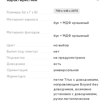
Характеристики
700 x 465 x 2070
Размеры
(Ш
х
Г
х
В)
Материал
каркаса
бук + МДФ крашеный
Материал
фасадов
бук + МДФ крашеный
Цвет
на выбор
Выпил
под
плинтус
нет
Подсветка
не предусмотрена
Доводчики
есть
Ориентация
универсальная
Фурнитура
петли Titus с доводчиками,
направляющие Boyard без
доводчиков, возможна
установка с доводчиками,
ручки металлические