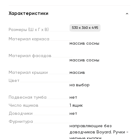
Характеристики
530 x 360 x 495
Размеры
(Ш
х
Г
х
В)
Материал
каркаса
массив сосны
Материал
фасадов
массив сосны
Материал
крышки
массив
Цвет
на выбор
Подвесная
тумба
нет
Число
ящиков
1 ящик
Доводчики
нет
Фурнитура
направляющие без
доводчиков Boyard. Ручки -
черные кнопки