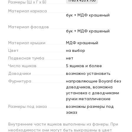
1780 x 420 x 700
Размеры
(Ш
х
Г
х
В)
Материал
каркаса
бук + МДФ крашеный
Материал
фасадов
бук + МДФ крашеный
Материал
крышки
МДФ крашеный
Цвет
на выбор
Подвесная
тумба
нет
Число
ящиков
5 ящиков и более
Доводчики
возможно установить
Фурнитура
направляющие Boyard без
доводчиков, возможна
установка с доводчиками
ручки металлические
Размеры
под
заказ
возможны размеры под
заказ
Внутренние части ящиков выполнены из фанеры. При
необходимости они могут быть выкрашены в цвет