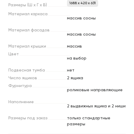
1688 x 420 x 631
Размеры
(Ш
х
Г
х
В)
Материал
каркаса
массив сосны
Материал
фасадов
массив сосны
Материал
крышки
массив
Цвет
на выбор
Подвесная
тумба
нет
Число
ящиков
2 ящика
Фурнитура
роликовые направляющие
Наполнение
2 выдвижных ящика и 2 ниши
Размеры
под
заказ
только стандартные
размеры