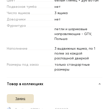
Цвет
белый глянец + дуб вотан
Подвесная
тумба
нет
Число
ящиков
3 ящика
Доводчики
нет
Фурнитура
петли и шариковые
направляющие - GTV,
Польша
Наполнение
3 выдвижных ящика, по 1
полке за каждой
распашной дверкой
Размеры
под
заказ
только стандартные
размеры
Товар в коллекциях
Таурус