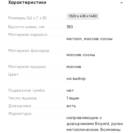
Характеристики
1320 x 430 x 1450
Размеры
(Ш
х
Г
х
В)
Высота
ножек,
мм
180
Материал
каркаса
металл, массив сосны
Материал
фасадов
массив сосны
Материал
крышки
массив
Цвет
на выбор
Подвесная
тумба
нет
Число
ящиков
1 ящик
Доводчики
есть
Фурнитура
направляющие с
доводчиками Boyard, ручки
металлические. Возможны