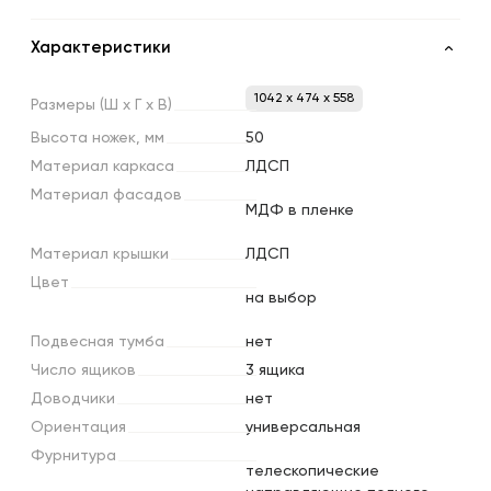
Характеристики
1042 x 474 x 558
Размеры
(Ш
х
Г
х
В)
Высота
ножек,
мм
50
Материал
каркаса
ЛДСП
Материал
фасадов
МДФ в пленке
Материал
крышки
ЛДСП
Цвет
на выбор
Подвесная
тумба
нет
Число
ящиков
3 ящика
Доводчики
нет
Ориентация
универсальная
Фурнитура
телескопические