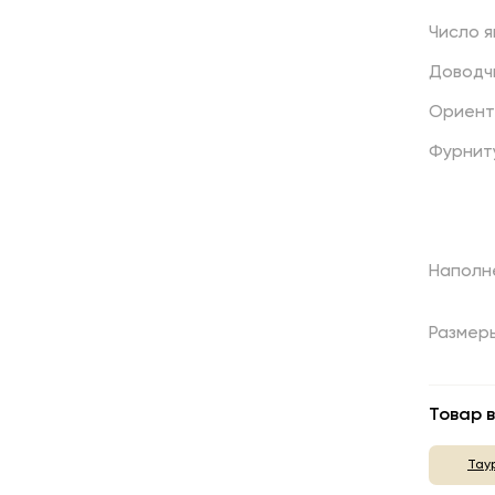
Число
я
Доводч
Ориент
Фурнит
Наполн
Размер
Товар в
Тау