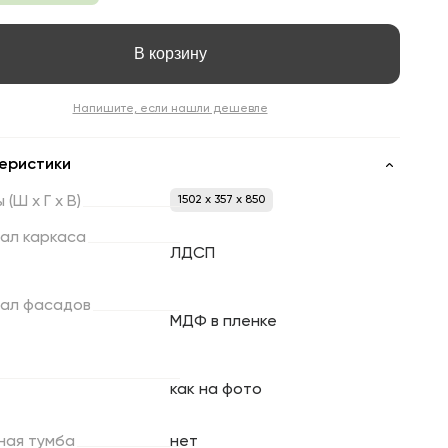
В корзину
Напишите, если нашли дешевле
еристики
ы
(Ш
х
Г
х
В)
1502 x 357 x 850
ал
каркаса
ЛДСП
ал
фасадов
МДФ в пленке
как на фото
ная
тумба
нет