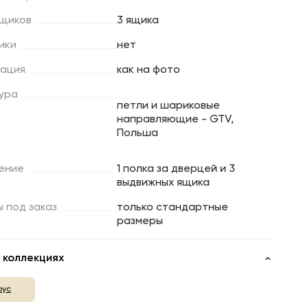
щиков
3 ящика
ики
нет
ация
как на фото
ура
петли и шариковые
направляющие - GTV,
Польша
ение
1 полка за дверцей и 3
выдвижных ящика
ы
под
заказ
только стандартные
размеры
 коллекциях
рус