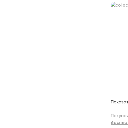
Показа
Покупая
беспла