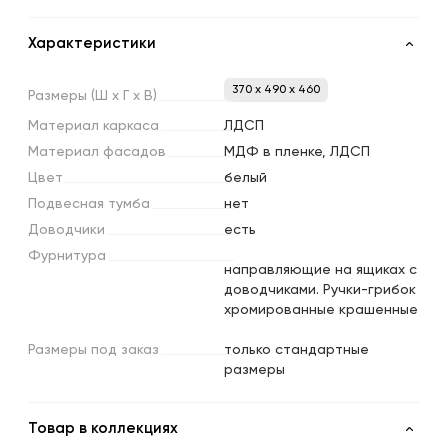
Характеристики
370 x 490 x 460
Размеры
(Ш
х
Г
х
В)
Материал
каркаса
ЛДСП
Материал
фасадов
МДФ в пленке, ЛДСП
Цвет
белый
Подвесная
тумба
нет
Доводчики
есть
Фурнитура
направляющие на ящиках с
доводчиками. Ручки-грибок
хромированные крашенные
Размеры
под
заказ
только стандартные
размеры
Товар в коллекциях