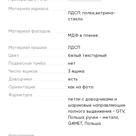
Материал
каркаса
ЛДСП; полки,витрина-
стекло
Материал
фасадов
МДФ в пленке
Материал
крышки
ЛДСП
Цвет
белый текстурный
Подвесная
тумба
нет
Число
ящиков
3 ящика
Доводчики
есть
Ориентация
как на фото
Фурнитура
петли с доводчиками и
шариковые направляющие
полного выдвижения - GTV,
Польша; ручки - металл,
GAMET, Польша
Наполнение