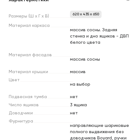
620 x 435 x 650
Размеры
(Ш
х
Г
х
В)
Материал
каркаса
массив сосны. Задняя
стенка и дно ящиков - ДВП
белого цвета
Материал
фасадов
массив сосны
Материал
крышки
массив
Цвет
на выбор
Подвесная
тумба
нет
Число
ящиков
3 ящика
Доводчики
нет
Фурнитура
направляющие шариковые
полного выдвижения без
доводчиков Boyard, ручки