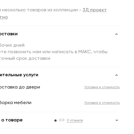
 несколько товаров из коллекции -
3Д проект
тно
оставки
бочих дней
те позвонить нам или написать в МАКС, чтобы
точный срок доставки
ительные услуги
оставка до двери
Условия и стоимость
борка мебели
Условия и стоимость
 о товаре
0.0
0 отзывов