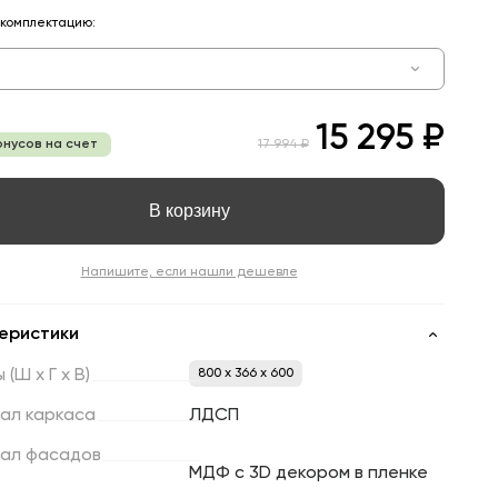
комплектацию:
15 295 ₽
онусов на счет
17 994 ₽
В корзину
Напишите, если нашли дешевле
еристики
ы
(Ш
х
Г
х
В)
800 x 366 x 600
ал
каркаса
ЛДСП
ал
фасадов
МДФ с 3D декором в пленке