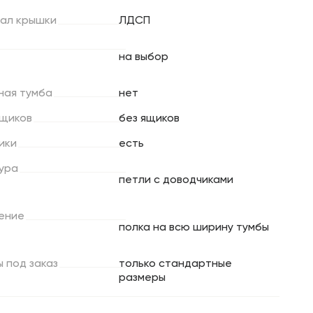
ал
крышки
ЛДСП
на выбор
ная
тумба
нет
щиков
без ящиков
ики
есть
ура
петли с доводчиками
ение
полка на всю ширину тумбы
ы
под
заказ
только стандартные
размеры