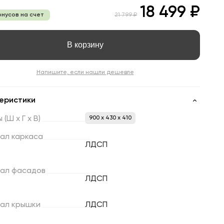
18 499 ₽
онусов на счет
21 799 ₽
В корзину
Напишите, если нашли дешевле
еристики
ы
(Ш
х
Г
х
В)
900 x 430 x 410
ал
каркаса
ЛДСП
ал
фасадов
ЛДСП
ал
крышки
ЛДСП