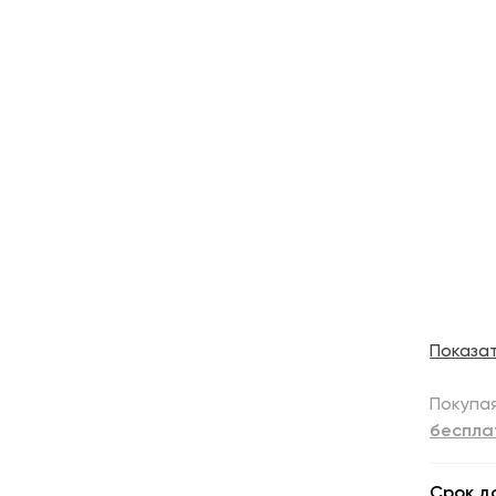
Показа
Покупая
беспла
Срок д