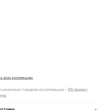
ть всю коллекцию
 несколько товаров из коллекции -
3Д проект
тно
оставки