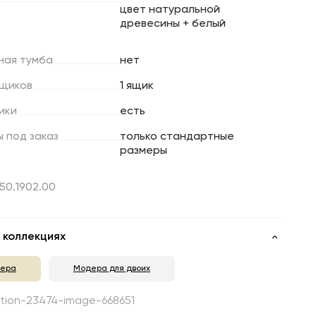
цвет натуральной
древесины + белый
ная
тумба
нет
щиков
1 ящик
ики
есть
ы
под
заказ
только стандартные
размеры
.50.1902.00
 коллекциях
ера
Модера для двоих