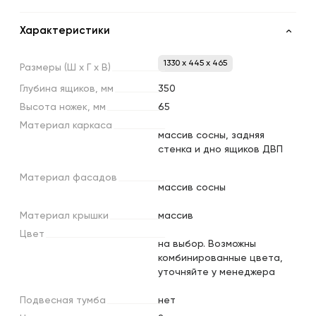
Характеристики
1330 x 445 x 465
Размеры
(Ш
х
Г
х
В)
Глубина
ящиков,
мм
350
Высота
ножек,
мм
65
Материал
каркаса
массив сосны, задняя
стенка и дно ящиков ДВП
Материал
фасадов
массив сосны
Материал
крышки
массив
Цвет
на выбор. Возможны
комбинированные цвета,
уточняйте у менеджера
Подвесная
тумба
нет