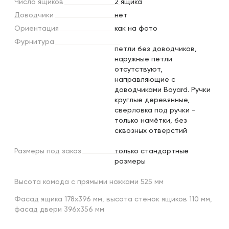
Число
ящиков
2 ящика
Доводчики
нет
Ориентация
как на фото
Фурнитура
петли без доводчиков,
наружные петли
отсутствуют,
направляющие с
доводчиками Boyard. Ручки
круглые деревянные,
сверловка под ручки -
только намётки, без
сквозных отверстий
Размеры
под
заказ
только стандартные
размеры
Высота комода с прямыми ножками 525 мм
Фасад ящика 178х396 мм, высота стенок ящиков 110 мм,
фасад двери 396х356 мм