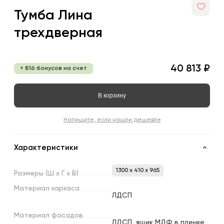
Тумба Лина
трехдверная
40 813 ₽
+ 816 бонусов на счет
В корзину
Напишите, если нашли дешевле
Характеристики
1300 x 410 x 965
Размеры
(Ш
х
Г
х
В)
Материал
каркаса
ЛДСП
Материал
фасадов
ЛДСП, ящик МДФ в пленке