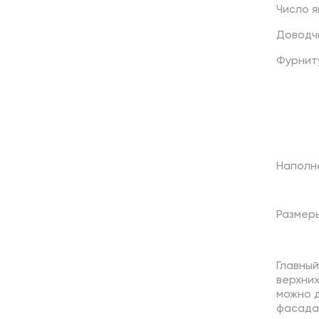
Число
я
Доводч
Фурнит
Наполн
Размер
Главный
верхних
можно 
фасада