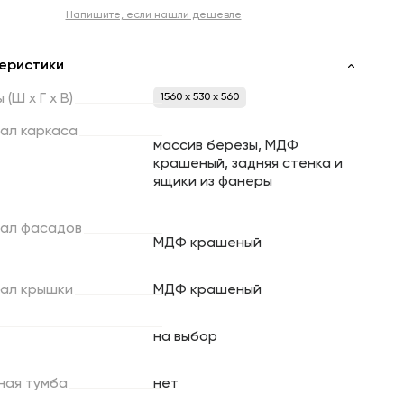
Напишите, если нашли дешевле
еристики
ы
(Ш
х
Г
х
В)
1560 x 530 x 560
ал
каркаса
массив березы, МДФ
крашеный, задняя стенка и
ящики из фанеры
ал
фасадов
МДФ крашеный
ал
крышки
МДФ крашеный
на выбор
ная
тумба
нет