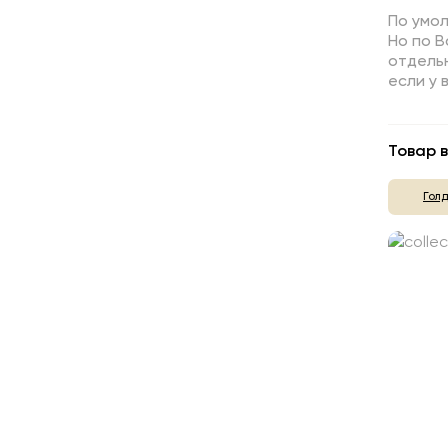
По умо
Но по 
отдельн
если у 
Товар в
Гол