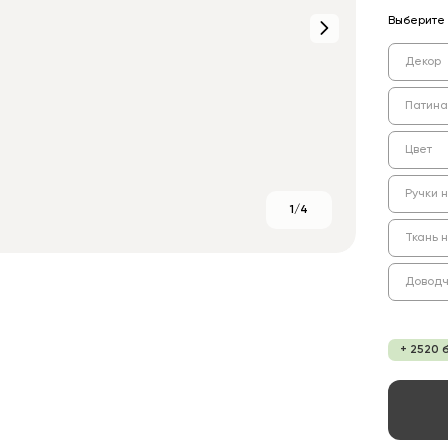
Выберите 
Декор
Патина
Цвет
Ручки 
1/4
Ткань 
Доводч
+ 2520 