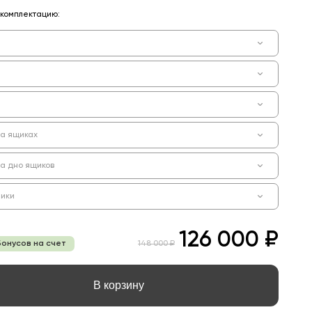
комплектацию:
на ящиках
на дно ящиков
ики
126 000 ₽
бонусов на счет
148 000 ₽
В корзину