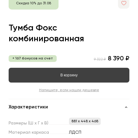
Скидка 10% до 31.08
Тумба Фокс
комбинированная
8 390 ₽
+ 167 бонусов на счет
9 322 ₽
В корзину
Напишите, если нашли дешевле
Характеристики
881 x 448 x 468
Размеры
(Ш
х
Г
х
В)
Материал
каркаса
ЛДСП