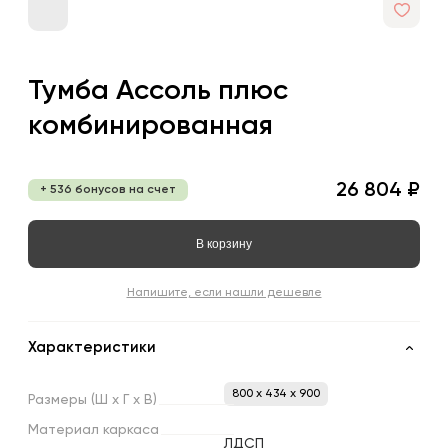
Тумба Ассоль плюс
комбинированная
26 804 ₽
+ 536 бонусов на счет
В корзину
Напишите, если нашли дешевле
Характеристики
800 x 434 x 900
Размеры
(Ш
х
Г
х
В)
Материал
каркаса
ЛДСП