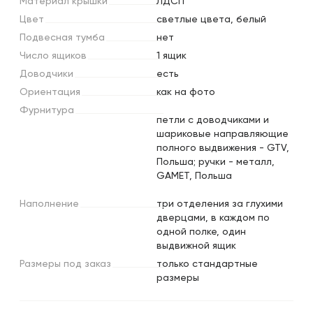
Материал
крышки
ЛДСП
Цвет
светлые цвета, белый
Подвесная
тумба
нет
Число
ящиков
1 ящик
Доводчики
есть
Ориентация
как на фото
Фурнитура
петли с доводчиками и
шариковые направляющие
полного выдвижения - GTV,
Польша; ручки - металл,
GAMET, Польша
Наполнение
три отделения за глухими
дверцами, в каждом по
одной полке, один
выдвижной ящик
Размеры
под
заказ
только стандартные
размеры