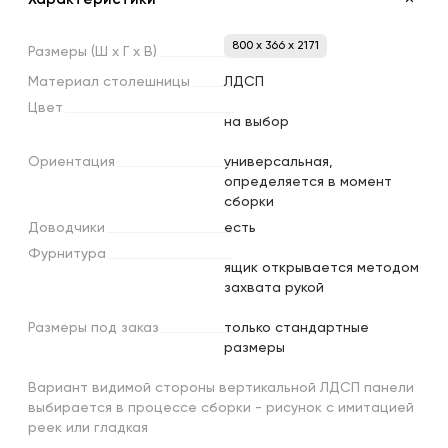
800 x 366 x 2171
Размеры
(Ш
х
Г
х
В)
Материал
столешницы
ЛДСП
Цвет
на выбор
Ориентация
универсальная,
определяется в момент
сборки
Доводчики
есть
Фурнитура
ящик открывается методом
захвата рукой
Размеры
под
заказ
только стандартные
размеры
Вариант видимой стороны вертикальной ЛДСП панели
выбирается в процессе сборки - рисунок с имитацией
реек или гладкая