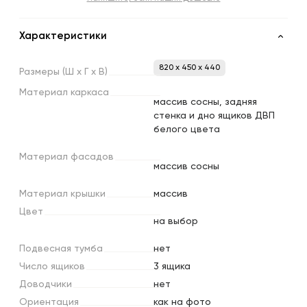
Характеристики
820 x 450 x 440
Размеры
(Ш
х
Г
х
В)
Материал
каркаса
массив сосны, задняя
стенка и дно ящиков ДВП
белого цвета
Материал
фасадов
массив сосны
Материал
крышки
массив
Цвет
на выбор
Подвесная
тумба
нет
Число
ящиков
3 ящика
Доводчики
нет
Ориентация
как на фото