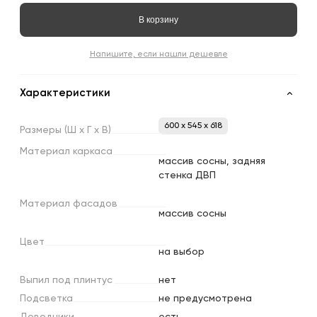
В корзину
Напишите, если нашли дешевле
Характеристики
600 x 545 x 618
Размеры
(Ш
х
Г
х
В)
Материал
каркаса
массив сосны, задняя
стенка ДВП
Материал
фасадов
массив сосны
Цвет
на выбор
Выпил
под
плинтус
нет
Подсветка
не предусмотрена
Доводчики
есть