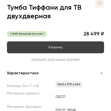
Тумба Тиффани для ТВ
двухдверная
28 499 ₽
+ 569 бонусов на счет
В корзину
Напишите, если нашли дешевле
Характеристики
1640 x 370 x 624
Размеры
(Ш
х
Г
х
В)
Материал
каркаса
ЛДСП
Материал
фасадов
ЛДСП, МДФ