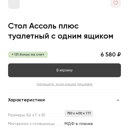
Стол Ассоль плюс
туалетный с одним ящиком
6 580 ₽
+ 131 бонус на счет
В корзину
Напишите, если нашли дешевле
Характеристики
750 x 400 x 771
Размеры
(Ш
х
Г
х
В)
Материал
столешницы
МДФ в пленке