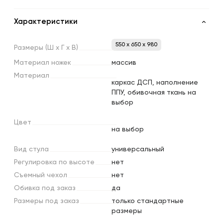
Характеристики
550 x 650 x 980
Размеры
(Ш
х
Г
х
В)
Материал
ножек
массив
Материал
каркас ДСП, наполнение
ППУ, обивочная ткань на
выбор
Цвет
на выбор
Вид
стула
универсальный
Регулировка
по
высоте
нет
Съемный
чехол
нет
Обивка
под
заказ
да
Размеры
под
заказ
только стандартные
размеры