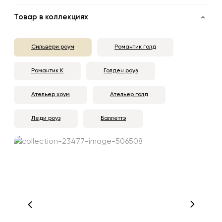
Товар в коллекциях
Сильвери роум
Романтик голд
Романтик К
Голден роуз
Ательер хоум
Ательер голд
Леди роуз
Баллеттэ