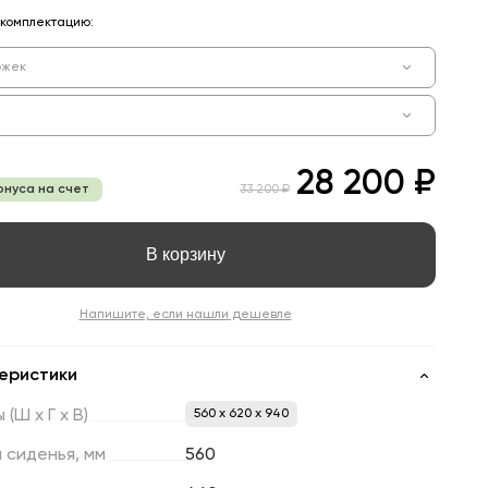
комплектацию:
ожек
28 200 ₽
онуса на счет
33 200 ₽
В корзину
Напишите, если нашли дешевле
еристики
ы
(Ш
х
Г
х
В)
560 x 620 x 940
а
сиденья,
мм
560