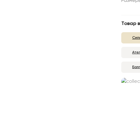
Размер
Товар в
Сил
Ате
Бал