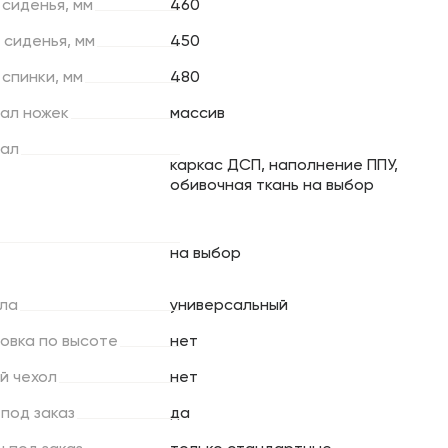
сиденья,
мм
460
сиденья,
мм
450
спинки,
мм
480
ал
ножек
массив
ал
каркас ДСП, наполнение ППУ,
обивочная ткань на выбор
на выбор
ла
универсальный
ровка
по
высоте
нет
й
чехол
нет
под
заказ
да