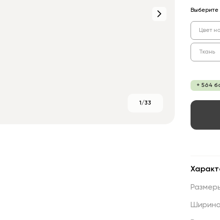
Выберите 
Цвет н
Ткань
+ 564 б
1/33
Характ
Размер
Ширин