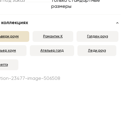
ы
под
заказ
только стандартные
размеры
 коллекциях
ьвери роум
Романтик К
Голден роуз
льер хоум
Ательер голд
Леди роуз
леттэ