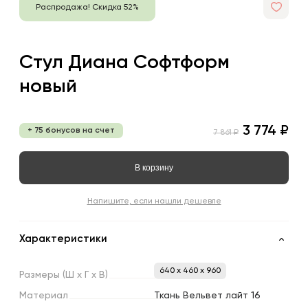
Распродажа! Скидка 52%
Стул Диана Софтформ
новый
3 774 ₽
+ 75 бонусов на счет
7 861 ₽
В корзину
Напишите, если нашли дешевле
Характеристики
640 x 460 x 960
Размеры
(Ш
х
Г
х
В)
Материал
Ткань Вельвет лайт 16