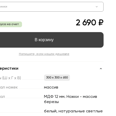
пинки
2 690 ₽
нуса на счет
В корзину
Напишите, если нашли дешевле
еристики
ы
(Ш
х
Г
х
В)
300 x 300 x 650
ал
ножек
массив
ал
МДФ 12 мм. Ножки - массив
березы
белый, натуральные светлые