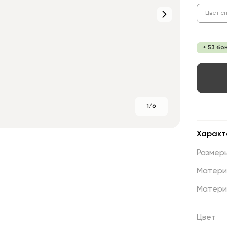
Цвет с
+ 53 бо
1/6
Характ
Размер
Матери
Матери
Цвет