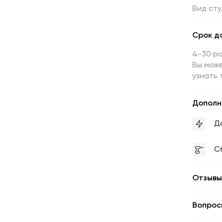
Вид
сту
Срок д
4-30 р
Вы може
узнать 
Дополн
Д
С
Отзывы
Вопрос