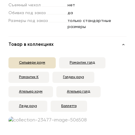
Съемный
чехол
нет
Обивка
под
заказ
да
Размеры
под
заказ
только стандартные
размеры
Товар в коллекциях
Сильвери роум
Романтик голд
Романтик К
Голден роуз
Ательер хоум
Ательер голд
Леди роуз
Баллеттэ