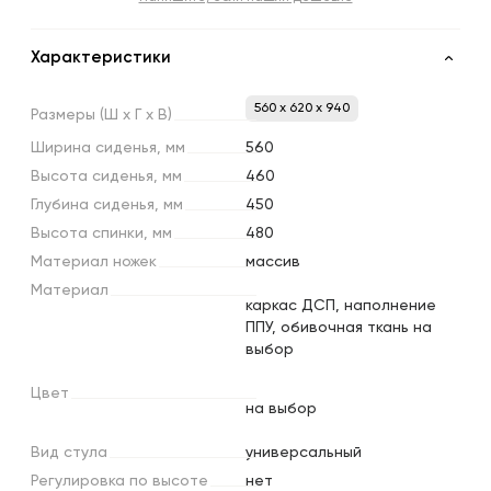
Характеристики
560 x 620 x 940
Размеры
(Ш
х
Г
х
В)
Ширина
сиденья,
мм
560
Высота
сиденья,
мм
460
Глубина
сиденья,
мм
450
Высота
спинки,
мм
480
Материал
ножек
массив
Материал
каркас ДСП, наполнение
ППУ, обивочная ткань на
выбор
Цвет
на выбор
Вид
стула
универсальный
Регулировка
по
высоте
нет