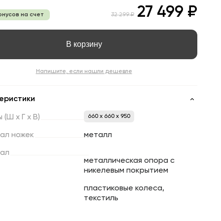
27 499 ₽
онусов на счет
32 299 ₽
В корзину
Напишите, если нашли дешевле
еристики
ы
(Ш
х
Г
х
В)
660 x 660 x 950
ал
ножек
металл
ал
металлическая опора с
никелевым покрытием
пластиковые колеса,
текстиль