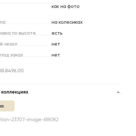
как на фото
ла
на колесиках
ровка
по
высоте
есть
й
чехол
нет
под
заказ
нет
.08.8496.00
 коллекциях
тик