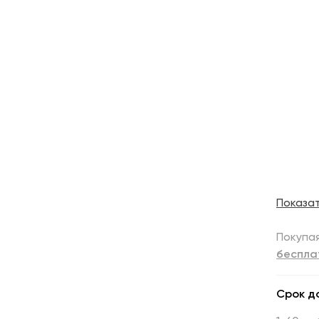
Показа
Покупая
беспла
Срок д