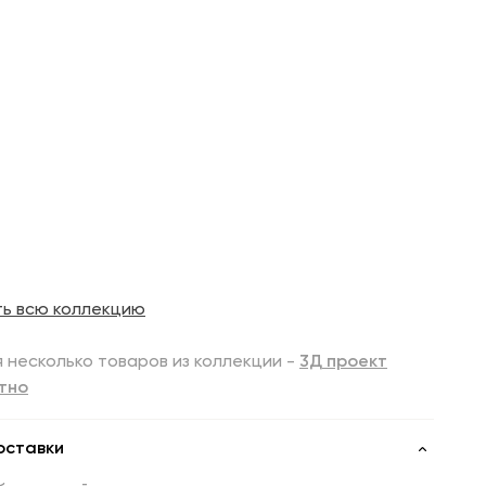
ть всю коллекцию
 несколько товаров из коллекции -
3Д проект
тно
оставки