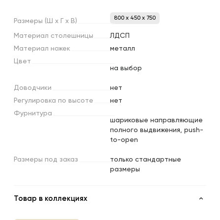
800 x 450 x 750
Размеры
(Ш
х
Г
х
В)
Материал
столешницы
ЛДСП
Материал
ножек
металл
Цвет
на выбор
Доводчики
нет
Регулировка
по
высоте
нет
Фурнитура
шариковые направляющие
полного выдвижения, push-
to-open
Размеры
под
заказ
только стандартные
размеры
Товар в коллекциях