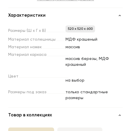
Характеристики
520 x 520 x 600
Размеры
(Ш
х
Г
х
В)
Материал
столешницы
МДФ крашеный
Материал
ножек
массив
Материал
каркаса
массив березы, МДФ
крашеный
Цвет
на выбор
Размеры
под
заказ
только стандартные
размеры
Товар в коллекциях