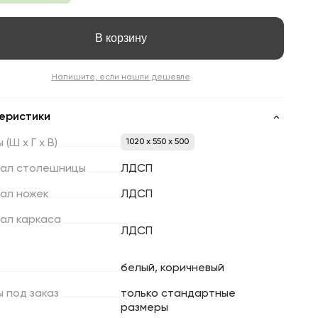
В корзину
Напишите, если нашли дешевле
еристики
ы
(Ш
х
Г
х
В)
1020 x 550 x 500
ал
столешницы
ЛДСП
ал
ножек
ЛДСП
ал
каркаса
ЛДСП
белый, коричневый
ы
под
заказ
только стандартные
размеры