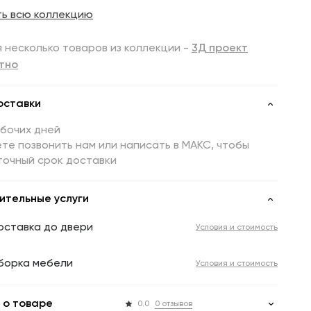
ть всю коллекцию
 несколько товаров из коллекции -
3Д проект
тно
оставки
абочих дней
те позвонить нам или написать в МАКС, чтобы
точный срок доставки
ительные услуги
оставка до двери
Условия и стоимость
борка мебели
Условия и стоимость
 о товаре
0.0
0 отзывов