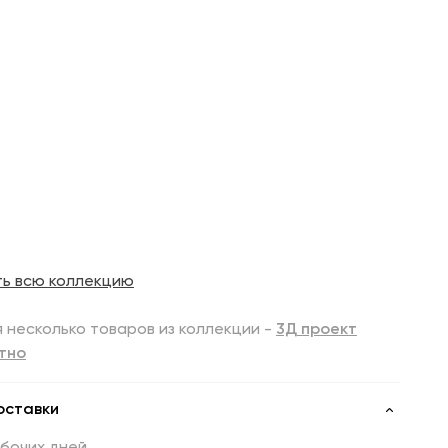
ть всю коллекцию
 несколько товаров из коллекции -
3Д проект
тно
оставки