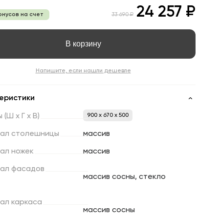
24 257 ₽
онусов на счет
33 690 ₽
В корзину
Напишите, если нашли дешевле
еристики
ы
(Ш
х
Г
х
В)
900 x 670 x 500
ал
столешницы
массив
ал
ножек
массив
ал
фасадов
массив сосны, стекло
ал
каркаса
массив сосны