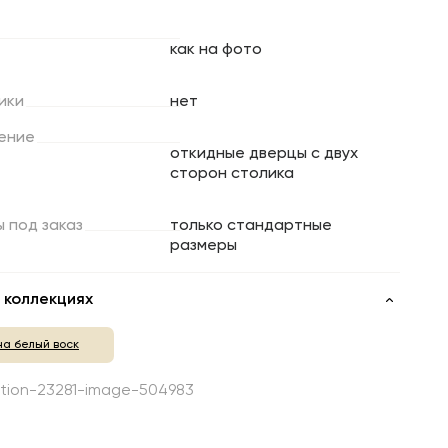
как на фото
ики
нет
ение
откидные дверцы с двух
сторон столика
ы
под
заказ
только стандартные
размеры
 коллекциях
на белый воск