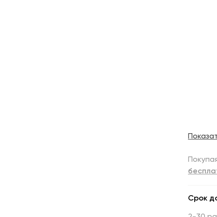
Показа
Покупая
беспла
Срок д