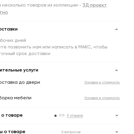
 несколько товаров из коллекции -
3Д проект
тно
оставки
абочих дней
те позвонить нам или написать в МАКС, чтобы
точный срок доставки
ительные услуги
оставка до двери
Условия и стоимость
борка мебели
Условия и стоимость
 о товаре
0.0
0 отзывов
ы о товаре
0 вопросов