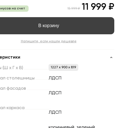
11 999 ₽
онусов на счет
15 999 ₽
В корзину
Напишите, если нашли дешевле
еристики
ы
(Ш
х
Г
х
В)
1227 x 900 x 819
ал
столешницы
ЛДСП
ал
фасадов
ЛДСП
ал
каркаса
ЛДСП
коричневый, зеленый