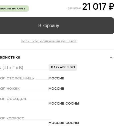
21 017 ₽
онусов на счет
29 190 ₽
В корзину
Напишите, если нашли дешевле
еристики
ы
(Ш
х
Г
х
В)
1133 x 480 x 821
ал
столешницы
массив
ал
ножек
массив
ал
фасадов
массив сосны
ал
каркаса
массив сосны