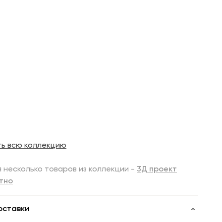
ть всю коллекцию
 несколько товаров из коллекции -
3Д проект
тно
оставки