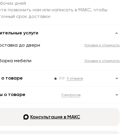
абочих дней
те позвонить нам или написать в МАКС, чтобы
точный срок доставки
ительные услуги
оставка до двери
Условия и стоимость
борка мебели
Условия и стоимость
 о товаре
0.0
0 отзывов
ы о товаре
0 вопросов
Консультация в МАКС