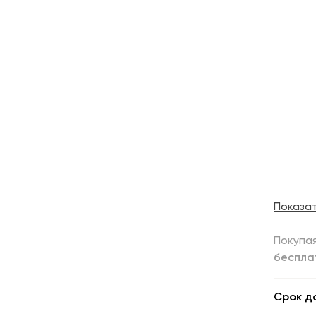
Показа
Покупая
беспла
Срок д