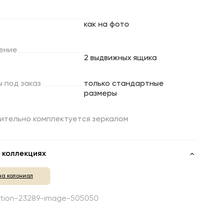
как на фото
ение
2 выдвижных ящика
ы
под
заказ
только стандартные
размеры
ительно комплектуется зеркалом
 коллекциях
на колониал