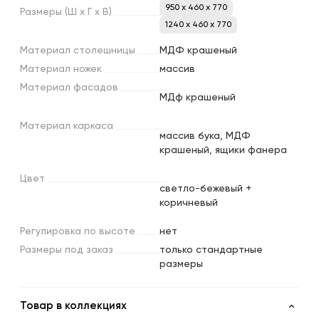
950 x 460 x 770
Размеры
(Ш
х
Г
х
В)
1240 x 460 x 770
Материал
столешницы
МДФ крашеный
Материал
ножек
массив
Материал
фасадов
МДф крашеный
Материал
каркаса
массив бука, МДФ
крашеный, ящики фанера
Цвет
светло-бежевый +
коричневый
Регулировка
по
высоте
нет
Размеры
под
заказ
только стандартные
размеры
Товар в коллекциях